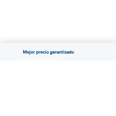
Mejor precio garantizado
ATENCIÓN AL CLIENTE
FAQ / Ayuda
Política de privacidad
Términos y condiciones
Sobre nosotros
Contacto
Blog