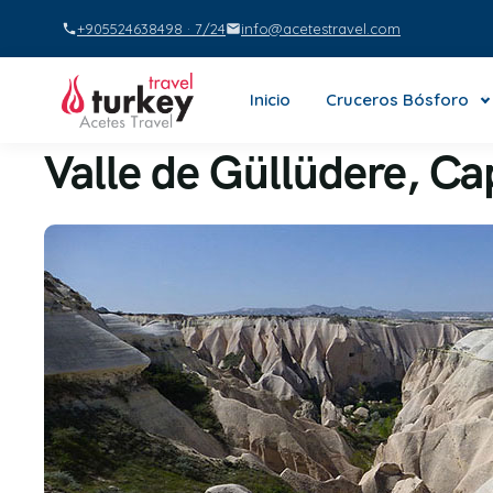
+905524638498 · 7/24
info@acetestravel.com
Inicio
Cruceros Bósforo
Valle de Güllüdere, C