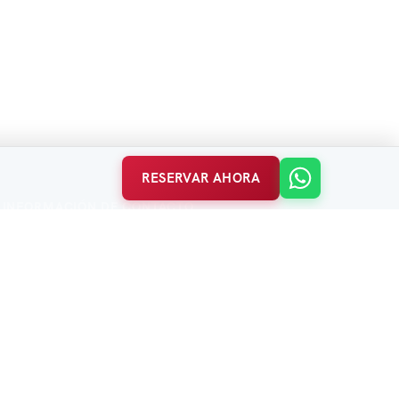
RESERVAR AHORA
INFORMACIÓN DE CONTACTO
Balabanağa Mah. Vidinli Tevfik Paşa Cad.
Harikzedeler Sok. No:23/B
Fatih / Istanbul
P:
+90 552 463 84 98
(7/24)
E:
info@acetestravel.com