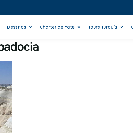
Destinos
Charter de Yate
Tours Turquía
apadocia