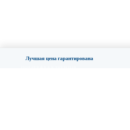
Лучшая цена гарантирована
ПОДДЕРЖКА КЛИЕНТОВ
FAQ / Помощь
Политика конфиденциальности
Условия и положения
О нас
Контакты
Блог