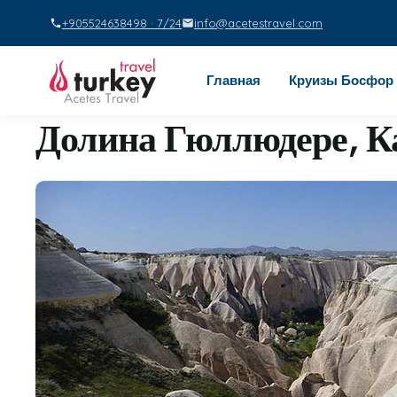
+905524638498 · 7/24
info@acetestravel.com
Главная
Круизы Босфор
Долина Гюллюдере, К