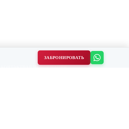
ЗАБРОНИРОВАТЬ
КОНТАКТНАЯ ИНФОРМАЦИЯ
Balabanağa Mah. Vidinli Tevfik Paşa Cad.
Harikzedeler Sok. No:23/B
Fatih / Istanbul
P:
+90 552 463 84 98
(7/24)
E:
info@acetestravel.com