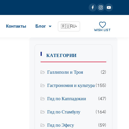
Контакты
Блог
🇷🇺
RU
▾
WISH LIST
КАТЕГОРИИ
Галлиполи и Троя
(2)
Гастрономия и культура
(155)
Гид по Каппадокии
(47)
Гид по Стамбулу
(164)
Гид по Эфесу
(59)