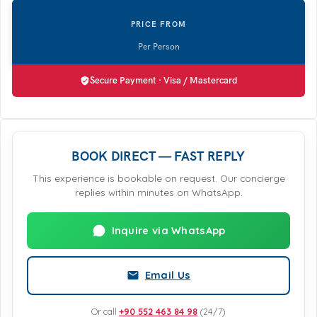
Secure Payment · Visa / Mastercard
BOOK DIRECT — FAST REPLY
This experience is bookable on request. Our concierge
replies within minutes on WhatsApp.
Inquire via WhatsApp
Email Us
Or call
+90 552 463 84 98
(24/7)