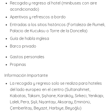
Recogida y regreso al hotel (minibuses con aire
acondicionado)
Aperitivos y refrescos a bordo
Entradas a los sitios históricos (Fortaleza de Rumeli,
Palacio de Kucuksu o Torre de la Doncella)
Guía de habla inglesa
Barco privado
Gastos personales
Propinas
Información Importante
La recogida y regreso solo se realiza para hoteles
del lado europeo en el centro (Sultanahmet,
Kabatas, Taksim, Şişhane, Karaköy, Sirkeci, Yenikapı,
Laleli, Pera, Şişli, Nişantaşı, Aksaray, Eminönü,
Çemberlitaş, Beyazıt, Harbiye, Beyoğlu)