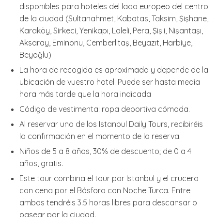
disponibles para hoteles del lado europeo del centro
de la ciudad (Sultanahmet, Kabatas, Taksim, Şişhane,
Karaköy, Sirkeci, Yenikapı, Laleli, Pera, Şişli, Nişantaşı,
Aksaray, Eminönü, Cemberlitaş, Beyazıt, Harbiye,
Beyoğlu)
La hora de recogida es aproximada y depende de la
ubicación de vuestro hotel. Puede ser hasta media
hora más tarde que la hora indicada
Código de vestimenta: ropa deportiva cómoda.
Al reservar uno de los Istanbul Daily Tours, recibiréis
la confirmación en el momento de la reserva.
Niños de 5 a 8 años, 30% de descuento; de 0 a 4
años, gratis.
Este tour combina el tour por Istanbul y el crucero
con cena por el Bósforo con Noche Turca. Entre
ambos tendréis 3.5 horas libres para descansar o
pasear por la ciudad.