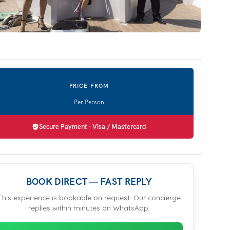
Secure Payment · Visa / Mastercard
BOOK DIRECT — FAST REPLY
This experience is bookable on request. Our concierge
replies within minutes on WhatsApp.