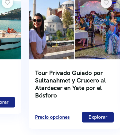
Tour Privado Guiado por
Ya
Sultanahmet y Crucero al
Bó
Atardecer en Yate por el
Bósforo
€
orar
Precio opciones
Explorar