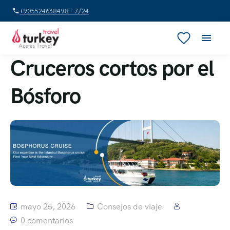
+905524638498 · 7/24
Cruceros cortos por el
Bósforo
mayo 25, 2026
Consejos de viaje
0 comentarios