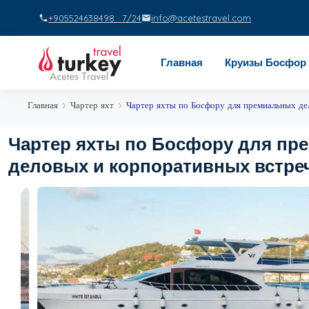
+905524638498 · 7/24
info@acetestravel.com
Главная
Круизы Босфор
Главная
Чартер яхт
Чартер яхты по Босфору для премиальных де
Чартер яхты по Босфору для пр
деловых и корпоративных встре