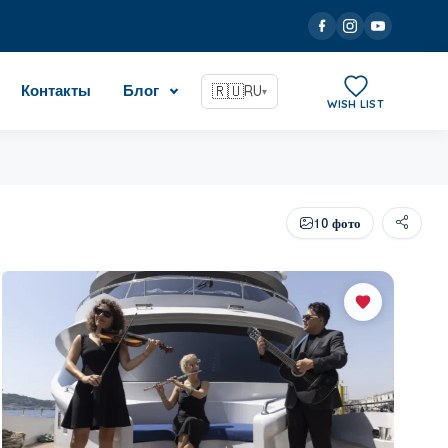
Контакты
Блог
🇷🇺
RU
▾
WISH LIST
10 фото