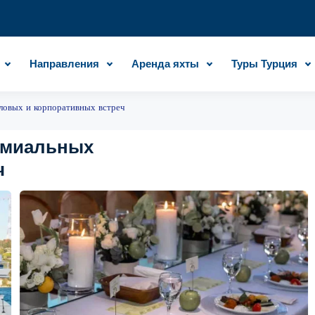
Направления
Аренда яхты
Туры Турция
ловых и корпоративных встреч
емиальных
ч