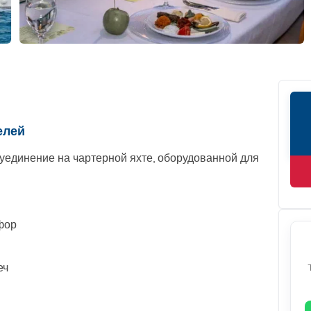
елей
 уединение на чартерной яхте, оборудованной для
фор
еч