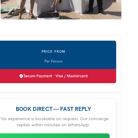
Secure Payment · Visa / Mastercard
BOOK DIRECT — FAST REPLY
This experience is bookable on request. Our concierge
replies within minutes on WhatsApp.