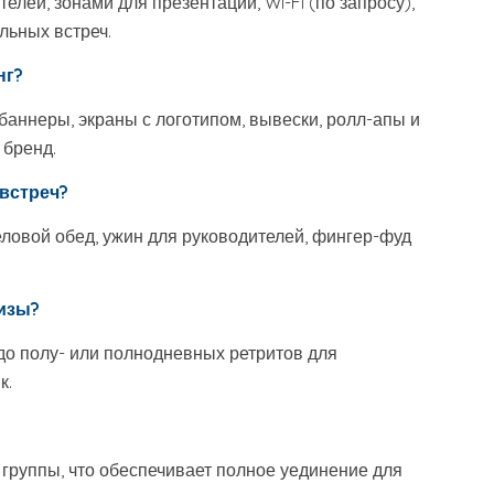
лей, зонами для презентаций, Wi-Fi (по запросу),
льных встреч.
нг?
аннеры, экраны с логотипом, вывески, ролл-апы и
 бренд.
 встреч?
деловой обед, ужин для руководителей, фингер-фуд
изы?
 до полу- или полнодневных ретритов для
к.
группы, что обеспечивает полное уединение для