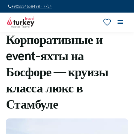
+905524638498 · 7/24
Корпоративные и
event-яхты на
Босфоре — круизы
класса люкс в
Стамбуле