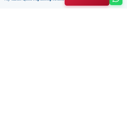
FAQ / Помощь
Политика конфиденциальности
Условия и положения
О нас
Контакты
Блог
ЛУЧШИЕ КРУИЗЫ ПО БОСФОРУ
Круиз на закате по Босфору
Круиз с ужином по Босфору
Круиз с обедом по Босфору
Частная яхта на закате по Босфору
2-дневный тур в Каппадокию