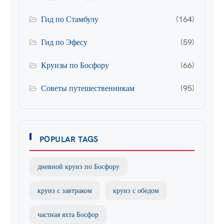
Гид по Стамбулу
(164)
Гид по Эфесу
(59)
Круизы по Босфору
(66)
Советы путешественникам
(95)
POPULAR TAGS
дневной круиз по Босфору
круиз с завтраком
круиз с обедом
частная яхта Босфор