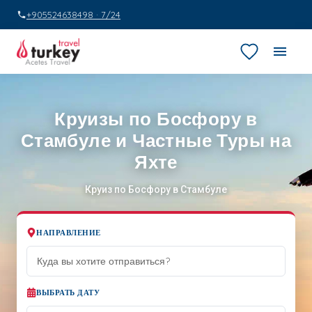
+905524638498 · 7/24
Круизы по Босфору в
Стамбуле и Частные Туры на
Яхте
Круиз по Босфору в Стамбуле
НАПРАВЛЕНИЕ
ВЫБРАТЬ ДАТУ