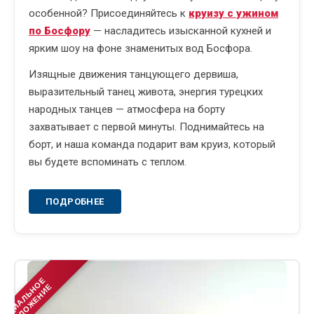
особенной? Присоединяйтесь к
круизу с ужином
по Босфору
— насладитесь изысканной кухней и
ярким шоу на фоне знаменитых вод Босфора.
Изящные движения танцующего дервиша,
выразительный танец живота, энергия турецких
народных танцев — атмосфера на борту
захватывает с первой минуты. Поднимайтесь на
борт, и наша команда подарит вам круиз, который
вы будете вспоминать с теплом.
ПОДРОБНЕЕ
С
П
Е
Ц
И
А
Л
Ь
Н
О
Е
П
Р
Е
Д
Л
О
Ж
Е
Н
И
Е