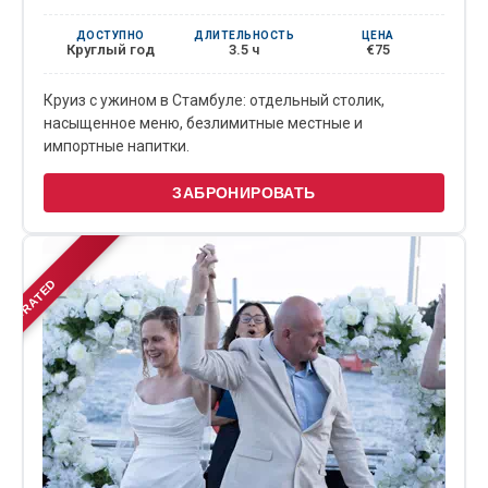
ДОСТУПНО
ДЛИТЕЛЬНОСТЬ
ЦЕНА
Круглый год
3.5 ч
€75
Круиз с ужином в Стамбуле: отдельный столик,
насыщенное меню, безлимитные местные и
импортные напитки.
ЗАБРОНИРОВАТЬ
TOP-RATED