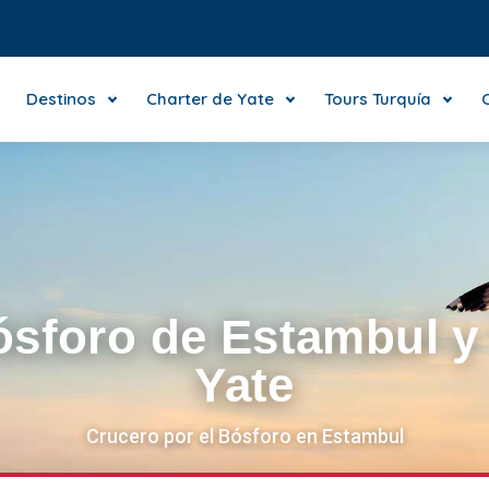
Destinos
Charter de Yate
Tours Turquía
ósforo de Estambul y
Yate
Crucero por el Bósforo en Estambul