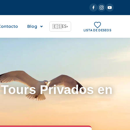
Contacto
Blog
🇪🇸
ES
▾
LISTA DE DESEOS
 Tours Privados en