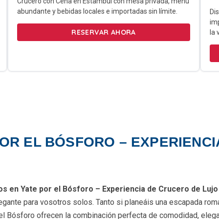
Crucero con Cena en Estambul con mesa privada, menú
abundante y bebidas locales e importadas sin límite.
Dis
imp
RESERVAR AHORA
la 
POR EL BÓSFORO – EXPERIENCI
os en Yate por el Bósforo – Experiencia de Crucero de Lujo
ante para vosotros solos. Tanto si planeáis una escapada románti
 el Bósforo ofrecen la combinación perfecta de comodidad, elega