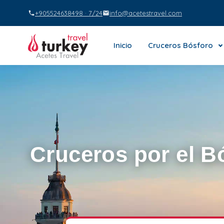
+905524638498 · 7/24
info@acetestravel.com
Inicio
Cruceros Bósforo
Cruceros por el B