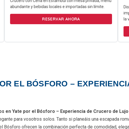
Crucero con Cena en Estambul con mesa privada, menú
abundante y bebidas locales e importadas sin límite.
Dis
imp
RESERVAR AHORA
la 
POR EL BÓSFORO – EXPERIENCI
os en Yate por el Bósforo – Experiencia de Crucero de Lujo
ante para vosotros solos. Tanto si planeáis una escapada románti
 el Bósforo ofrecen la combinación perfecta de comodidad, elega