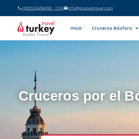
+905524638498 · 7/24
info@acetestravel.com
Inicio
Cruceros Bósforo
Cruceros por el B