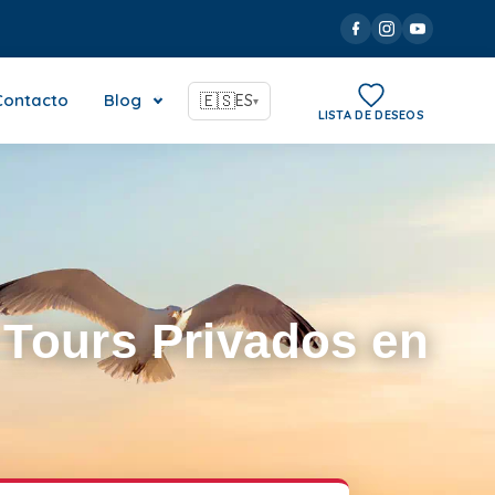
Contacto
Blog
🇪🇸
ES
▾
LISTA DE DESEOS
 Tours Privados en