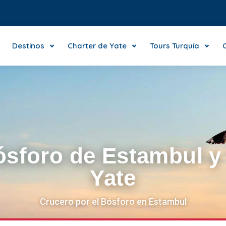
Destinos
Charter de Yate
Tours Turquía
ósforo de Estambul y
Yate
Crucero por el Bósforo en Estambul