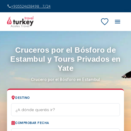
+905524638498 · 7/24
Cruceros por el Bósforo de
Estambul y Tours Privados en
Yate
Crucero por el Bósforo en Estambul
DESTINO
COMPROBAR FECHA