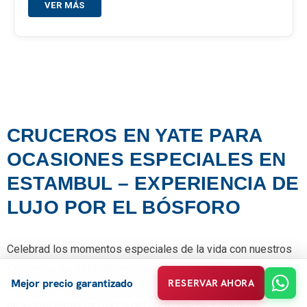
VER MÁS
CRUCEROS EN YATE PARA
OCASIONES ESPECIALES EN
ESTAMBUL – EXPERIENCIA DE
LUJO POR EL BÓSFORO
Celebrad los momentos especiales de la vida con nuestros
Cruceros en Yate para Ocasiones Especiales en
Mejor precio garantizado
RESERVAR AHORA
Estambul – Experiencia de Lujo por el Bósforo
. Disfrutad
de vistas espectaculares del horizonte de Estambul